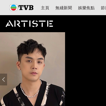
主頁
無綫新聞
娛樂焦點
節
主頁
無綫新聞
娛樂焦點
節目重溫
健康生活
愛心基金
藝人
串流平