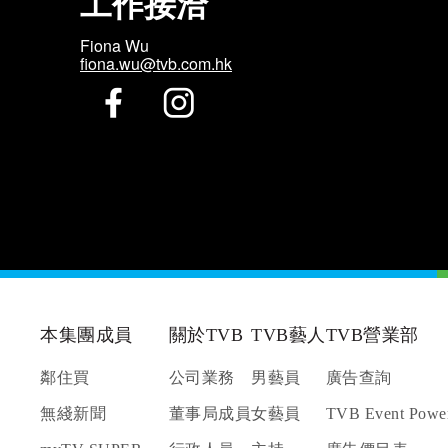
工作接洽
Fiona Wu
fiona.wu@tvb.com.hk
本集團成員
關於TVB
TVB藝人
TVB營業部
鄰住買
公司業務
男藝員
廣告查詢
無綫新聞
董事局成員
女藝員
TVB Event Powe