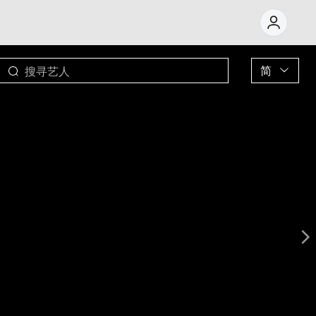
简
繁
简
EN