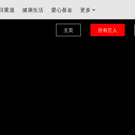
目重溫
健康生活
愛心基金
更多
台
主页
所有艺人
藝人
串流平台